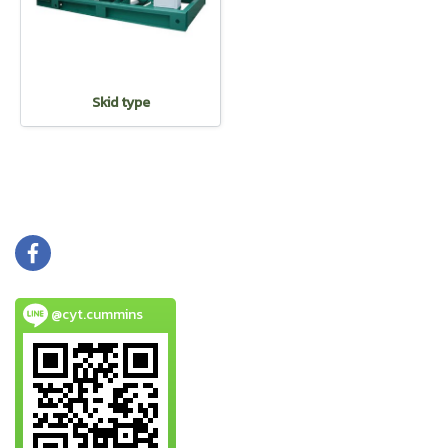
Skid type
@cyt.cummins